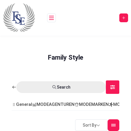
Family Style
Search
General
MODEAGENTUREN
MODEMARKEN
MODEVE
Sort By