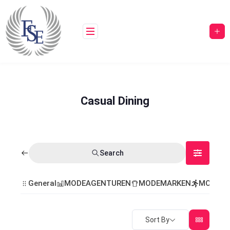
Casual Dining
Search
General
MODEAGENTUREN
MODEMARKEN
MODEVE
Sort By