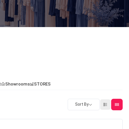
t
Showrooms
STORES
Sort By