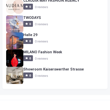
CLAUDIA MAY FASHION AGENCY
0
0 reviews
TWODAYS
0
0 reviews
Halle 29
0
0 reviews
MILANO Fashion Week
0
0 reviews
Showroom Kaiserswerther Strasse
0
0 reviews