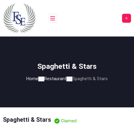
Skip
to
content
Spaghetti & Stars
Home
Restaurant
Spaghetti & Stars
Spaghetti & Stars
Claimed