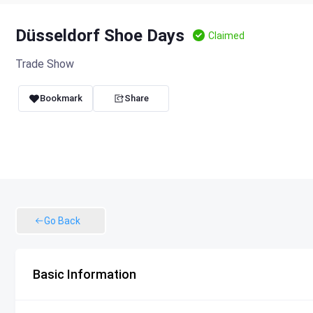
Düsseldorf Shoe Days
Claimed
Trade Show
Bookmark
Share
Go Back
Basic Information