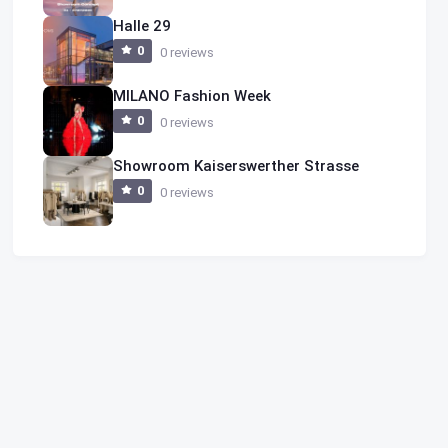
Halle 29
0
0 reviews
MILANO Fashion Week
0
0 reviews
Showroom Kaiserswerther Strasse
0
0 reviews