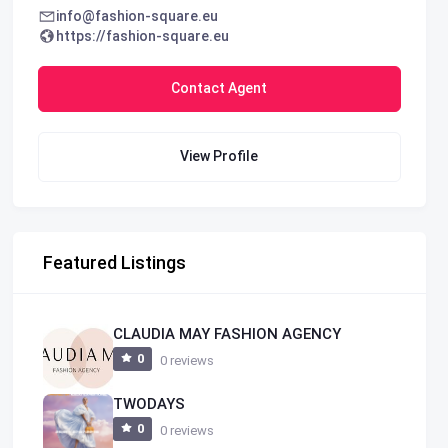
info@fashion-square.eu
https://fashion-square.eu
Contact Agent
View Profile
Featured Listings
CLAUDIA MAY FASHION AGENCY
0
0 reviews
TWODAYS
0
0 reviews