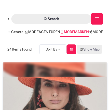
Search
General
MODEAGENTUREN
MODEMARKEN
MODEVER
Sort By
Show Map
24
Items Found