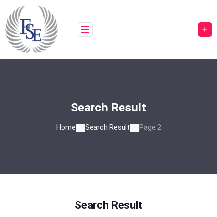
Skip
to
content
Search Result
Home
Search Result
Page 2
Search Result